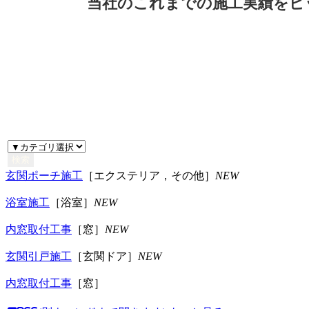
当社のこれまでの施工実績をピ
検索
玄関ポーチ施工
［エクステリア，その他］
NEW
浴室施工
［浴室］
NEW
内窓取付工事
［窓］
NEW
玄関引戸施工
［玄関ドア］
NEW
内窓取付工事
［窓］